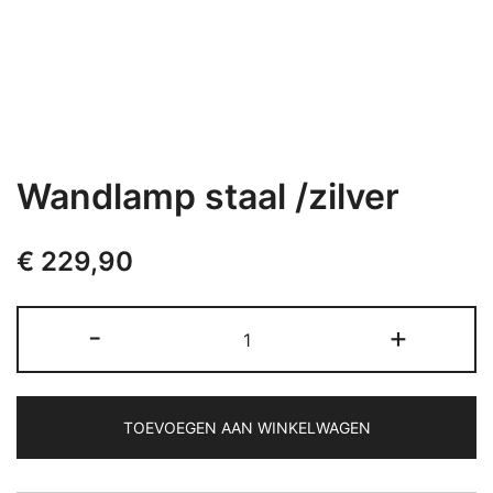
Wandlamp staal /zilver
€
229,90
Wandlamp
-
+
staal
/zilver
aantal
TOEVOEGEN AAN WINKELWAGEN