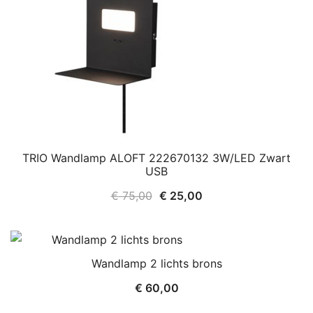
TRIO Wandlamp ALOFT 222670132 3W/LED Zwart
USB
Oorspronkelijke
Huidige
€
75,00
€
25,00
prijs
prijs
was:
is:
€ 75,00.
€ 25,00.
Wandlamp 2 lichts brons
€
60,00